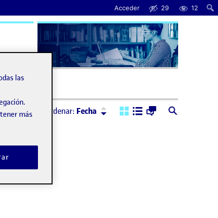
Acceder
29
12
uda
odas las
vegación.
Ordenar:
Descendente
Ordenar:
Fecha
obtener más
rar