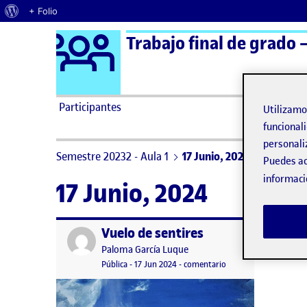
Acerca de WordPress
+ Folio
Logo Ágora
Trabajo final de grado –
Saltar al contenido
Participantes
Utilizam
funcionali
personali
Semestre 20232 - Aula 1
17 Junio, 2024
Puedes ac
informaci
17 Junio, 2024
Vuelo de sentires
Publicado por
Publicado por
Paloma García Luque
Visibilidad:
Fecha de publicación
17 junio, 2024 5:34 pm
en Vuelo de sentires
Pública
-
17 Jun 2024
-
comentario