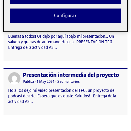
PRESENTACIÓN INTERMEDA DEL PROYECTO
Publicado por
Configurar
Publicado por
Helena Fernández Lozano
Visibilidad:
Fecha de publicación
17 mayo, 2024 12:03 am
Pública
-
3 May 2024
Buenas a todxs! Os dejo por aquí abajo mi presentación… Un
saludo y gracias de antemano Helena PRESENTACION TFG
Entrega de la actividad A3 …
Presentación intermedia del proyecto
Publicado por
Visibilidad:
Fecha de publicación
en Presentación intermedia del 
Pública
-
1 May 2024
-
5 comentarios
Hola! Os dejo mi vídeo presentación del TFG: un proyecto de
podcast de arte. Espero que os guste. Saludos! Entrega de la
actividad A3 …