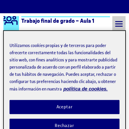
Logo Ágora
Trabajo final de grado – Aula 1
Saltar al contenido
Utilizamos
cookies
propias y de terceros para poder
ofrecerte correctamente todas las funcionalidades del
Semestre 20232 - Aula 1
Entrega de la actividad A3
sitio web, con fines analíticos y para mostrarte publicidad
personalizada de acuerdo con un perfil elaborado a partir
Entrega de la actividad A3
de tus hábitos de navegación. Puedes aceptar, rechazar o
configurar tus preferencias haciendo clic abajo, u obtener
Presentación intermedia del proyecto
Publicado por
más información en nuestra
política de cookies.
Publicado por
Helena Fernández Lozano
Visibilidad:
Fecha de publicación
en Presentación intermedia del 
Pública
-
22 May 2024
-
1 comentario
Aceptar
Buenas, os dejo por aquí mi presentación… Entrega de la
actividad A3 …
Rechazar