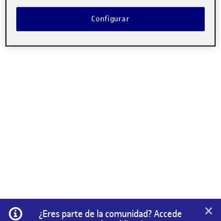
Las intervenciones están cerradas.
Configurar
Lo siento, debes estar
conectado
para publicar un
comentario.
×
Información
¿Eres parte de la comunidad? Accede