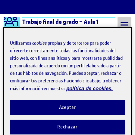
Logo Ágora
Trabajo final de grado – Aula 1
Saltar al contenido
Utilizamos
cookies
propias y de terceros para poder
ofrecerte correctamente todas las funcionalidades del
sitio web, con fines analíticos y para mostrarte publicidad
Semestre 20232 - Aula 1
22 Mayo, 2024
personalizada de acuerdo con un perfil elaborado a partir
22 Mayo, 2024
de tus hábitos de navegación. Puedes aceptar, rechazar o
configurar tus preferencias haciendo clic abajo, u obtener
más información en nuestra
política de cookies.
Presentación intermedia del proyecto
Publicado por
Publicado por
Helena Fernández Lozano
Aceptar
Visibilidad:
Fecha de publicación
en Presentación intermedia del pr
Pública
-
22 May 2024
-
1 comentario
CONTRIBUTIONS
EN PRESENTACIÓN INTERMEDIA DEL PRO
DEBATE
1
Rechazar